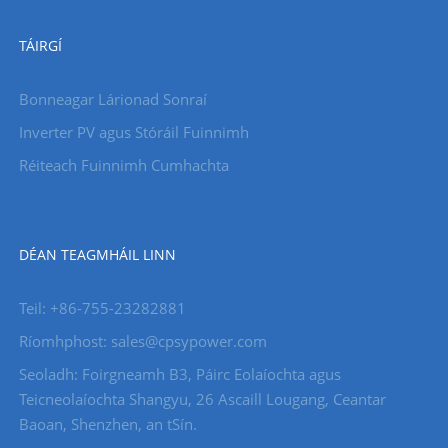
TÁIRGÍ
Bonneagar Lárionad Sonraí
Inverter PV agus Stóráil Fuinnimh
Réiteach Fuinnimh Cumhachta
DÉAN TEAGMHÁIL LINN
Teil: +86-755-23282881
Ríomhphost: sales@cpsypower.com
Seoladh: Foirgneamh B3, Páirc Eolaíochta agus
Teicneolaíochta Shangyu, 26 Ascaill Lougang, Ceantar
Baoan, Shenzhen, an tSín.