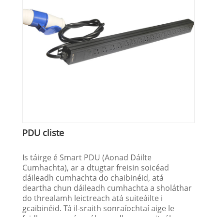
PDU cliste
Is táirge é Smart PDU (Aonad Dáilte
Cumhachta), ar a dtugtar freisin soicéad
dáileadh cumhachta do chaibinéid, atá
deartha chun dáileadh cumhachta a sholáthar
do threalamh leictreach atá suiteáilte i
gcaibinéid. Tá il-sraith sonraíochtaí aige le