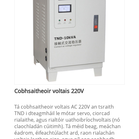
Cobhsaitheoir voltais 220V
Tá cobhsaitheoir voltais AC 220V an tsraith
TND i dteagmháil le mótar servo, ciorcad
rialaithe, agus rialtóir uathoibríochvoltais (nó
claochladán cúitimh). Tá méid beag, meáchan
éadrom, éifeachtúlacht ard, raon rialachán