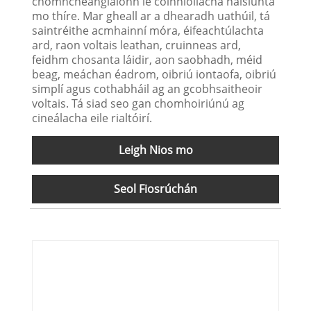
chomhcheanglaíonn le coinníollacha náisiúnta
mo thíre. Mar gheall ar a dhearadh uathúil, tá
saintréithe acmhainní móra, éifeachtúlachta
ard, raon voltais leathan, cruinneas ard,
feidhm chosanta láidir, aon saobhadh, méid
beag, meáchan éadrom, oibriú iontaofa, oibriú
simplí agus cothabháil ag an gcobhsaitheoir
voltais. Tá siad seo gan chomhoiriúnú ag
cineálacha eile rialtóirí.
Leigh Nios mo
Seol Fiosrúchán