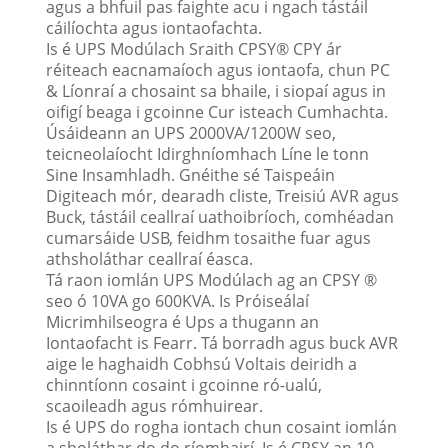
agus a bhfuil pas faighte acu i ngach tástáil
cáilíochta agus iontaofachta.
Is é UPS Modúlach Sraith CPSY® CPY ár
réiteach eacnamaíoch agus iontaofa, chun PC
& Líonraí a chosaint sa bhaile, i siopaí agus in
oifigí beaga i gcoinne Cur isteach Cumhachta.
Úsáideann an UPS 2000VA/1200W seo,
teicneolaíocht Idirghníomhach Líne le tonn
Sine Insamhladh. Gnéithe sé Taispeáin
Digiteach mór, dearadh cliste, Treisiú AVR agus
Buck, tástáil ceallraí uathoibríoch, comhéadan
cumarsáide USB, feidhm tosaithe fuar agus
athsholáthar ceallraí éasca.
Tá raon iomlán UPS Modúlach ag an CPSY ®
seo ó 10VA go 600KVA. Is Próiseálaí
Micrimhilseogra é Ups a thugann an
Iontaofacht is Fearr. Tá borradh agus buck AVR
aige le haghaidh Cobhsú Voltais deiridh a
chinntíonn cosaint i gcoinne ró-ualú,
scaoileadh agus rómhuirear.
Is é UPS do rogha iontach chun cosaint iomlán
a sholáthar do do ríomhairí. Is é CPSY an 10