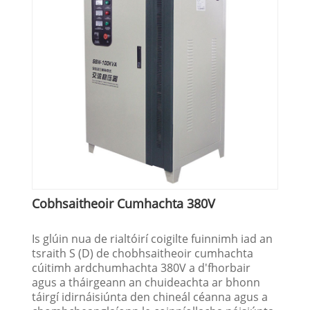
Cobhsaitheoir Cumhachta 380V
Is glúin nua de rialtóirí coigilte fuinnimh iad an
tsraith S (D) de chobhsaitheoir cumhachta
cúitimh ardchumhachta 380V a d'fhorbair
agus a tháirgeann an chuideachta ar bhonn
táirgí idirnáisiúnta den chineál céanna agus a