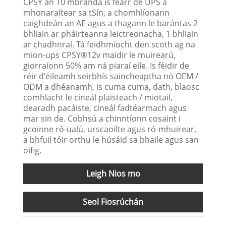
CPSY an 10 mbranda is fearr de UPS a
mhonaraítear sa tSín, a chomhlíonann
caighdeán an AE agus a thagann le barántas 2
bhliain ar pháirteanna leictreonacha, 1 bhliain
ar chadhnraí. Tá feidhmíocht den scoth ag na
mion-ups CPSY®12v maidir le muirearú,
giorraíonn 50% am ná piaraí eile. Is féidir de
réir d'éileamh seirbhís saincheaptha nó OEM /
ODM a dhéanamh, is cuma cuma, dath, blaosc
comhlacht le cineál plaisteach / miotail,
dearadh pacáiste, cineál fadtéarmach agus
mar sin de. Cobhsú a chinntíonn cosaint i
gcoinne ró-ualú, urscaoilte agus ró-mhuirear,
a bhfuil tóir orthu le húsáid sa bhaile agus san
oifig.
Leigh Nios mo
Seol Fiosrúchán