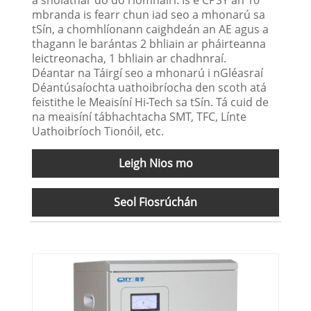
mbranda is fearr chun iad seo a mhonarú sa
tSín, a chomhlíonann caighdeán an AE agus a
thagann le barántas 2 bhliain ar pháirteanna
leictreonacha, 1 bhliain ar chadhnraí.
Déantar na Táirgí seo a mhonarú i nGléasraí
Déantúsaíochta uathoibríocha den scoth atá
feistithe le Meaisíní Hi-Tech sa tSín. Tá cuid de
na meaisíní tábhachtacha SMT, TFC, Línte
Uathoibríoch Tionóil, etc.
Leigh Nios mo
Seol Fiosrúchán