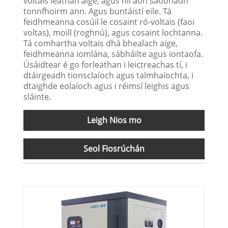
voltais leathan aige, agus níl aon saobhadh
tonnfhoirm ann. Agus buntáistí eile. Tá
feidhmeanna cosúil le cosaint ró-voltais (faoi
voltas), moill (roghnú), agus cosaint lochtanna.
Tá comhartha voltais dhá bhealach aige,
feidhmeanna iomlána, sábháilte agus iontaofa.
Úsáidtear é go forleathan i leictreachas tí, i
dtáirgeadh tionsclaíoch agus talmhaíochta, i
dtaighde eolaíoch agus i réimsí leighis agus
sláinte.
Leigh Nios mo
Seol Fiosrúchán