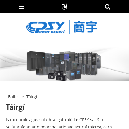
Baile
>
Táirgí
Táirgí
Is monaróir agus soláthraí gairmiúil é CPSY sa tSín.
Soláthraíonn ár monarcha lárionad sonraí micrea, carn