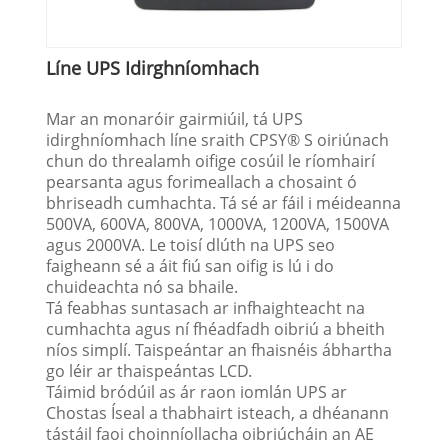
Líne UPS Idirghníomhach
Mar an monaróir gairmiúil, tá UPS
idirghníomhach líne sraith CPSY® S oiriúnach
chun do threalamh oifige cosúil le ríomhairí
pearsanta agus forimeallach a chosaint ó
bhriseadh cumhachta. Tá sé ar fáil i méideanna
500VA, 600VA, 800VA, 1000VA, 1200VA, 1500VA
agus 2000VA. Le toisí dlúth na UPS seo
faigheann sé a áit fiú san oifig is lú i do
chuideachta nó sa bhaile.
Tá feabhas suntasach ar infhaighteacht na
cumhachta agus ní fhéadfadh oibriú a bheith
níos simplí. Taispeántar an fhaisnéis ábhartha
go léir ar thaispeántas LCD.
Táimid bródúil as ár raon iomlán UPS ar
Chostas Íseal a thabhairt isteach, a dhéanann
tástáil faoi choinníollacha oibriúcháin an AE