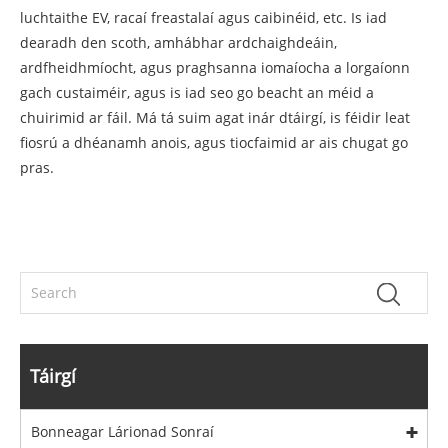
luchtaithe EV, racaí freastalaí agus caibinéid, etc. Is iad
dearadh den scoth, amhábhar ardchaighdeáin,
ardfheidhmíocht, agus praghsanna iomaíocha a lorgaíonn
gach custaiméir, agus is iad seo go beacht an méid a
chuirimid ar fáil. Má tá suim agat inár dtáirgí, is féidir leat
fiosrú a dhéanamh anois, agus tiocfaimid ar ais chugat go
pras.
Táirgí
Bonneagar Lárionad Sonraí