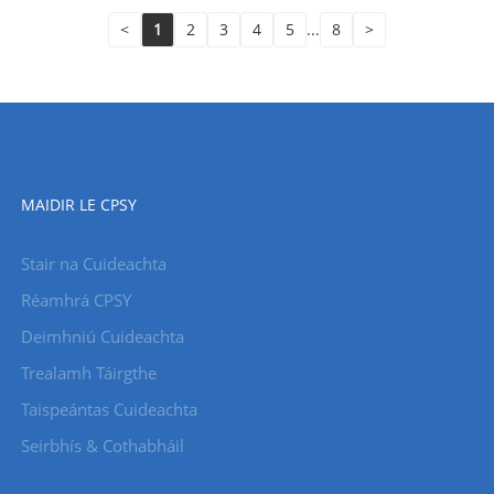
<
1
2
3
4
5
...
8
>
MAIDIR LE CPSY
Stair na Cuideachta
Réamhrá CPSY
Deimhniú Cuideachta
Trealamh Táirgthe
Taispeántas Cuideachta
Seirbhís & Cothabháil