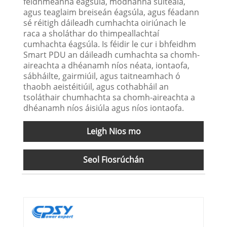
feidhmeanna éagsúla, modhanna suiteála,
agus teaglaim breiseán éagsúla, agus féadann
sé réitigh dáileadh cumhachta oiriúnach le
raca a sholáthar do thimpeallachtaí
cumhachta éagsúla. Is féidir le cur i bhfeidhm
Smart PDU an dáileadh cumhachta sa chomh-
aireachta a dhéanamh níos néata, iontaofa,
sábháilte, gairmiúil, agus taitneamhach ó
thaobh aeistéitiúil, agus cothabháil an
tsoláthair chumhachta sa chomh-aireachta a
dhéanamh níos áisiúla agus níos iontaofa.
Leigh Nios mo
Seol Fiosrúchán