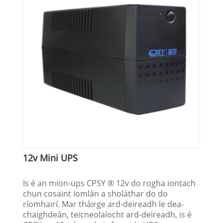
12v Mini UPS
Is é an mion-ups CPSY ® 12v do rogha iontach
chun cosaint iomlán a sholáthar do do
ríomhairí. Mar tháirge ard-deireadh le dea-
chaighdeán, teicneolaíocht ard-deireadh, is é