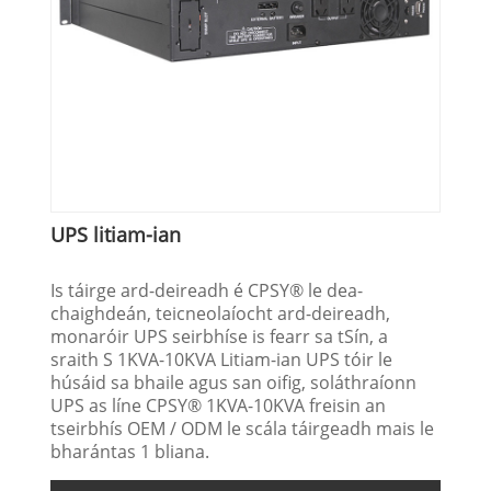
UPS litiam-ian
Is táirge ard-deireadh é CPSY® le dea-
chaighdeán, teicneolaíocht ard-deireadh,
monaróir UPS seirbhíse is fearr sa tSín, a
sraith S 1KVA-10KVA Litiam-ian UPS tóir le
húsáid sa bhaile agus san oifig, soláthraíonn
UPS as líne CPSY® 1KVA-10KVA freisin an
tseirbhís OEM / ODM le scála táirgeadh mais le
bharántas 1 bliana.