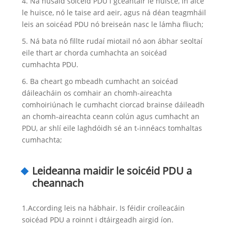
4. Ná húsáid soicéid PDU i gceantair le huisce, in aice
le huisce, nó le taise ard aeir, agus ná déan teagmháil
leis an soicéad PDU nó breiseán nasc le lámha fliuch;
5. Ná bata nó fillte rudaí miotail nó aon ábhar seoltaí
eile thart ar chorda cumhachta an soicéad
cumhachta PDU.
6. Ba cheart go mbeadh cumhacht an soicéad
dáileacháin os comhair an chomh-aireachta
comhoiriúnach le cumhacht ciorcad brainse dáileadh
an chomh-aireachta ceann colún agus cumhacht an
PDU, ar shlí eile laghdóidh sé an t-innéacs tomhaltas
cumhachta;
Leideanna maidir le soicéid PDU a
cheannach
1.According leis na hábhair. Is féidir croíleacáin
soicéad PDU a roinnt i dtáirgeadh airgid íon.