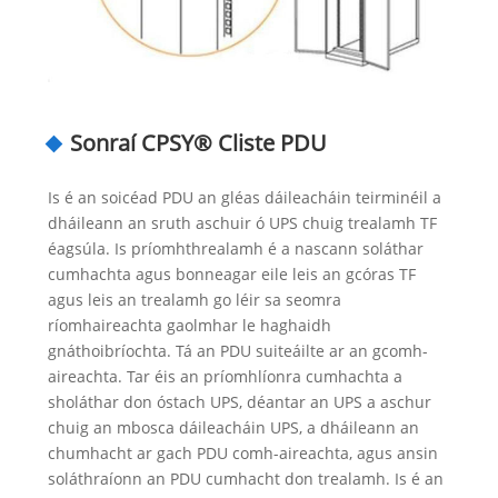
Sonraí CPSY® Cliste PDU
Is é an soicéad PDU an gléas dáileacháin teirminéil a
dháileann an sruth aschuir ó UPS chuig trealamh TF
éagsúla. Is príomhthrealamh é a nascann soláthar
cumhachta agus bonneagar eile leis an gcóras TF
agus leis an trealamh go léir sa seomra
ríomhaireachta gaolmhar le haghaidh
gnáthoibríochta. Tá an PDU suiteáilte ar an gcomh-
aireachta. Tar éis an príomhlíonra cumhachta a
sholáthar don óstach UPS, déantar an UPS a aschur
chuig an mbosca dáileacháin UPS, a dháileann an
chumhacht ar gach PDU comh-aireachta, agus ansin
soláthraíonn an PDU cumhacht don trealamh. Is é an