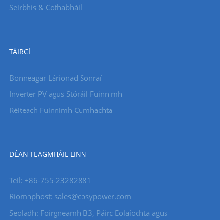
Seirbhís & Cothabháil
TÁIRGÍ
Bonneagar Lárionad Sonraí
Inverter PV agus Stóráil Fuinnimh
Réiteach Fuinnimh Cumhachta
DÉAN TEAGMHÁIL LINN
Teil: +86-755-23282881
Ríomhphost: sales@cpsypower.com
Seoladh: Foirgneamh B3, Páirc Eolaíochta agus