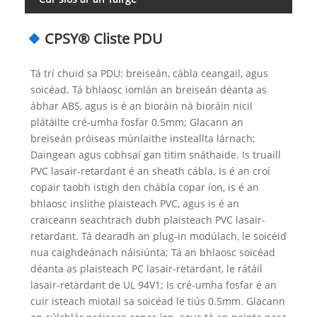
CPSY® Cliste PDU
Tá trí chuid sa PDU: breiseán, cábla ceangail, agus
soicéad. Tá bhlaosc iomlán an breiseán déanta as
ábhar ABS, agus is é an bioráin ná bioráin nicil
plátáilte cré-umha fosfar 0.5mm; Glacann an
breiseán próiseas múnlaithe insteallta lárnach;
Daingean agus cobhsaí gan titim snáthaide. Is truaill
PVC lasair-retardant é an sheath cábla. Is é an croí
copair taobh istigh den chábla copar íon, is é an
bhlaosc inslithe plaisteach PVC, agus is é an
craiceann seachtrach dubh plaisteach PVC lasair-
retardant. Tá dearadh an plug-in modúlach, le soicéid
nua caighdeánach náisiúnta; Tá an bhlaosc soicéad
déanta as plaisteach PC lasair-retardant, le rátáil
lasair-retardant de UL 94V1; Is cré-umha fosfar é an
cuir isteach miotail sa soicéad le tiús 0.5mm. Glacann