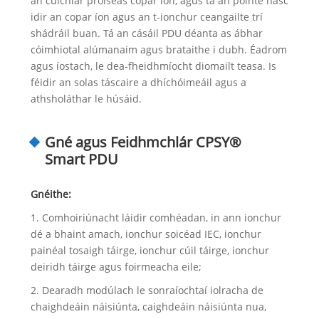
an cúlchlár próiseas copar íon, agus tá an pointe nasc
idir an copar íon agus an t-ionchur ceangailte trí
shádráil buan. Tá an cásáil PDU déanta as ábhar
cóimhiotal alúmanaim agus brataithe i dubh. Éadrom
agus íostach, le dea-fheidhmíocht diomailt teasa. Is
féidir an solas táscaire a dhíchóimeáil agus a
athsholáthar le húsáid.
Gné agus Feidhmchlár CPSY®
Smart PDU
Gnéithe:
1. Comhoiriúnacht láidir comhéadan, in ann ionchur
dé a bhaint amach, ionchur soicéad IEC, ionchur
painéal tosaigh táirge, ionchur cúil táirge, ionchur
deiridh táirge agus foirmeacha eile;
2. Dearadh modúlach le sonraíochtaí iolracha de
chaighdeáin náisiúnta, caighdeáin náisiúnta nua,