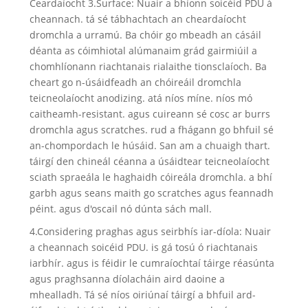
Ceardaíocht 3.Surface: Nuair a bhíonn soicéid PDU á
cheannach. tá sé tábhachtach an cheardaíocht
dromchla a urramú. Ba chóir go mbeadh an cásáil
déanta as cóimhiotal alúmanaim grád gairmiúil a
chomhlíonann riachtanais rialaithe tionsclaíoch. Ba
cheart go n-úsáidfeadh an chóireáil dromchla
teicneolaíocht anodizing. atá níos míne. níos mó
caitheamh-resistant. agus cuireann sé cosc ​​ar burrs
dromchla agus scratches. rud a fhágann go bhfuil sé
an-chompordach le húsáid. San am a chuaigh thart.
táirgí den chineál céanna a úsáidtear teicneolaíocht
sciath spraeála le haghaidh cóireála dromchla. a bhí
garbh agus seans maith go scratches agus feannadh
péint. agus d'oscail nó dúnta sách mall.
4.Considering praghas agus seirbhís iar-díola: Nuair
a cheannach soicéid PDU. is gá tosú ó riachtanais
iarbhír. agus is féidir le cumraíochtaí táirge réasúnta
agus praghsanna díolacháin aird daoine a
mhealladh. Tá sé níos oiriúnaí táirgí a bhfuil ard-