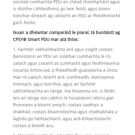
soicéad cumhachta PDU an chéad chomhpháirt agus
is dlúithe i bhfeidhmiú go leor feistí, agus bíonn
tionchar díreach ag cáilíocht an PDU ar fheidhmíocht
gach feiste.
Nuair a dhéantar comparáid le piaraí, tá buntáistí ag
CPSY® Smart PDU mar atá thíos:
1. Fachtóir sábháilteachta ard agus coigilt costais:
Bainistíonn an PDU an soláthar cumhachta le ró-
ualach agus cosaint as cumhacht agus feidhmeanna
cosanta ilchiorcad, a fhéadfaidh guaiseacha a chosc
mar ró-ualach, teocht ard, sceitheadh, stailceanna
tintreach, agus borrthaí, agus an fachtóir
sábháilteachta an táirge. Ina theannta sin, is féidir
leis an táirge seo cabhrú le húsáideoirí oibriú gan
fhoireann a bhaint amach, costais saothair a
shábháil, costais bhainistíochta agus chothabhála a
laghdú go héifeachtach, agus ard-éifeachtúlacht
costais a bheith acu.