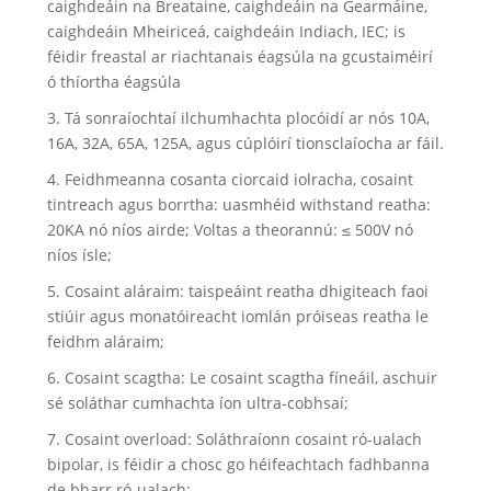
caighdeáin na Breataine, caighdeáin na Gearmáine,
caighdeáin Mheiriceá, caighdeáin Indiach, IEC; is
féidir freastal ar riachtanais éagsúla na gcustaiméirí
ó thíortha éagsúla
3. Tá sonraíochtaí ilchumhachta plocóidí ar nós 10A,
16A, 32A, 65A, 125A, agus cúplóirí tionsclaíocha ar fáil.
4. Feidhmeanna cosanta ciorcaid iolracha, cosaint
tintreach agus borrtha: uasmhéid withstand reatha:
20KA nó níos airde; Voltas a theorannú: ≤ 500V nó
níos ísle;
5. Cosaint aláraim: taispeáint reatha dhigiteach faoi
stiúir agus monatóireacht iomlán próiseas reatha le
feidhm aláraim;
6. Cosaint scagtha: Le cosaint scagtha fíneáil, aschuir
sé soláthar cumhachta íon ultra-cobhsaí;
7. Cosaint overload: Soláthraíonn cosaint ró-ualach
bipolar, is féidir a chosc go héifeachtach fadhbanna
de bharr ró-ualach;