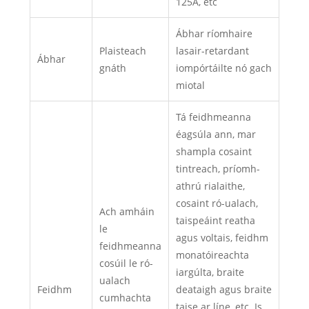
125A, etc
Ábhar ríomhaire
Plaisteach
lasair-retardant
Ábhar
gnáth
iompórtáilte nó gach
miotal
Tá feidhmeanna
éagsúla ann, mar
shampla cosaint
tintreach, príomh-
athrú rialaithe,
cosaint ró-ualach,
Ach amháin
taispeáint reatha
le
agus voltais, feidhm
feidhmeanna
monatóireachta
cosúil le ró-
iargúlta, braite
ualach
Feidhm
deataigh agus braite
cumhachta
taise ar líne, etc. Is