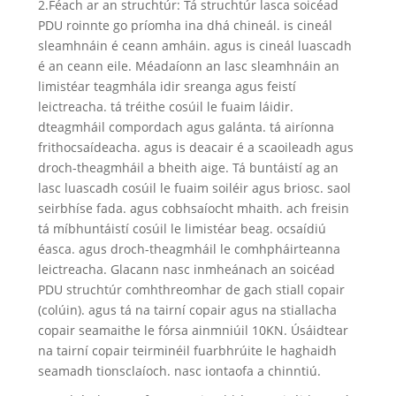
2.Féach ar an struchtúr: Tá struchtúr lasca soicéad
PDU roinnte go príomha ina dhá chineál. is cineál
sleamhnáin é ceann amháin. agus is cineál luascadh
é an ceann eile. Méadaíonn an lasc sleamhnáin an
limistéar teagmhála idir sreanga agus feistí
leictreacha. tá tréithe cosúil le fuaim láidir.
dteagmháil compordach agus galánta. tá airíonna
frithocsaídeacha. agus is deacair é a scaoileadh agus
droch-theagmháil a bheith aige. Tá buntáistí ag an
lasc luascadh cosúil le fuaim soiléir agus briosc. saol
seirbhíse fada. agus cobhsaíocht mhaith. ach freisin
tá míbhuntáistí cosúil le limistéar beag. ocsaídiú
éasca. agus droch-theagmháil le comhpháirteanna
leictreacha. Glacann nasc inmheánach an soicéad
PDU struchtúr comhthreomhar de gach stiall copair
(colúin). agus tá na tairní copair agus na stiallacha
copair seamaithe le fórsa ainmniúil 10KN. Úsáidtear
na tairní copair teirminéil fuarbhrúite le haghaidh
seamadh tionsclaíoch. nasc iontaofa a chinntiú.