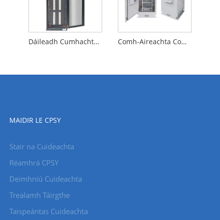
Dáileadh Cumhachta Beachtais
Comh-Aireachta Comhtháite Allamuigh
MAIDIR LE CPSY
Stair na Cuideachta
Réamhrá CPSY
Deimhniú Cuideachta
Trealamh Táirgthe
Taispeántas Cuideachta