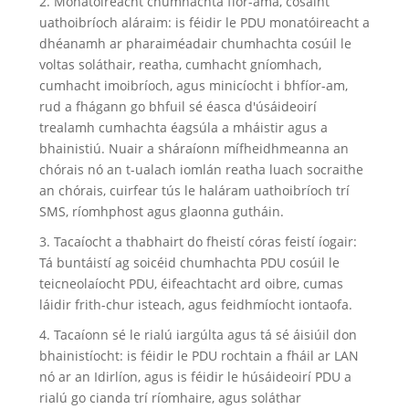
2. Monatóireacht chumhachta fíor-ama, cosaint
uathoibríoch aláraim: is féidir le PDU monatóireacht a
dhéanamh ar pharaiméadair chumhachta cosúil le
voltas soláthair, reatha, cumhacht gníomhach,
cumhacht imoibríoch, agus minicíocht i bhfíor-am,
rud a fhágann go bhfuil sé éasca d'úsáideoirí
trealamh cumhachta éagsúla a mháistir agus a
bhainistiú. Nuair a sháraíonn mífheidhmeanna an
chórais nó an t-ualach iomlán reatha luach socraithe
an chórais, cuirfear tús le haláram uathoibríoch trí
SMS, ríomhphost agus glaonna gutháin.
3. Tacaíocht a thabhairt do fheistí córas feistí íogair:
Tá buntáistí ag soicéid chumhachta PDU cosúil le
teicneolaíocht PDU, éifeachtacht ard oibre, cumas
láidir frith-chur isteach, agus feidhmíocht iontaofa.
4. Tacaíonn sé le rialú iargúlta agus tá sé áisiúil don
bhainistíocht: is féidir le PDU rochtain a fháil ar LAN
nó ar an Idirlíon, agus is féidir le húsáideoirí PDU a
rialú go cianda trí ríomhaire, agus soláthar