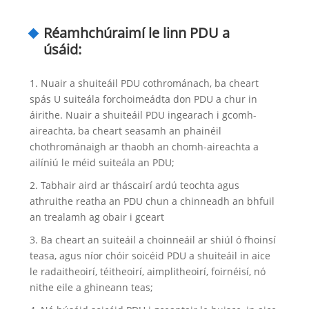
Réamhchúraimí le linn PDU a
úsáid:
1. Nuair a shuiteáil PDU cothrománach, ba cheart
spás U suiteála forchoimeádta don PDU a chur in
áirithe. Nuair a shuiteáil PDU ingearach i gcomh-
aireachta, ba cheart seasamh an phainéil
chothrománaigh ar thaobh an chomh-aireachta a
ailíniú le méid suiteála an PDU;
2. Tabhair aird ar tháscairí ardú teochta agus
athruithe reatha an PDU chun a chinneadh an bhfuil
an trealamh ag obair i gceart
3. Ba cheart an suiteáil a choinneáil ar shiúl ó fhoinsí
teasa, agus níor chóir soicéid PDU a shuiteáil in aice
le radaitheoirí, téitheoirí, aimplitheoirí, foirnéisí, nó
nithe eile a ghineann teas;