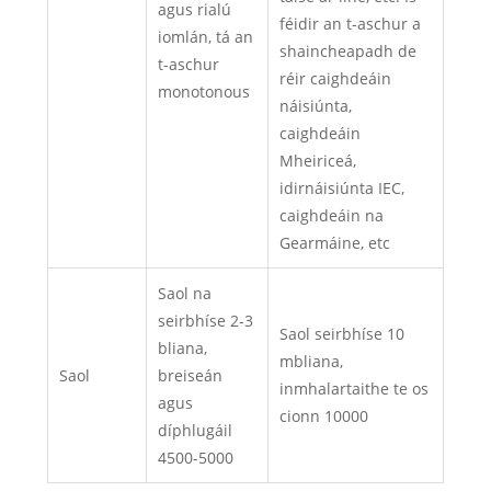
agus rialú
féidir an t-aschur a
iomlán, tá an
shaincheapadh de
t-aschur
réir caighdeáin
monotonous
náisiúnta,
caighdeáin
Mheiriceá,
idirnáisiúnta IEC,
caighdeáin na
Gearmáine, etc
Saol na
seirbhíse 2-3
Saol seirbhíse 10
bliana,
mbliana,
Saol
breiseán
inmhalartaithe te os
agus
cionn 10000
díphlugáil
4500-5000