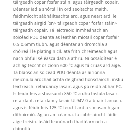
táirgeadh copar fosfar stáin. agus táirgeadh copair.
Déantar iad a shórtáil in ord seoltachta maith.
feidhmíocht sábháilteachta ard. agus neart ard. le
táirgeadh airgid íon> táirgeadh copar fosfar stáin>
táirgeadh copair. Tá leictreoid inmheánach an
soicéad PDU déanta as leathán miotail copar fosfair
0.5-0.6mm tiubh. agus déantar an dromchla a
chóireáil le plating nicil. atá frith-chreimeadh agus
nach bhfuil sé éasca dath a athrú. Ní ocsaídítear é
ach ag teocht os cionn 600 ℃ agus tá cruas ard aige.
Tá blaosc an soicéad PDU déanta as airíonna
meicniúla ardcháilíochta de ghrád tionsclaíoch. insliú
leictreach. retardancy lasair. agus go réidh ábhar PC.
Is féidir leis a sheasamh 850 ℃ a dhó tástála lasair-
retardant. retardancy lasair UL94V-0 a bhaint amach.
agus is féidir leis 125 ℃ teocht ard a sheasamh gan
dífhoirmiú. Ag an am céanna. tá cobhsaíocht láidir
aige freisin. úsáid leanúnach fhadtéarmach a
chinntiú.