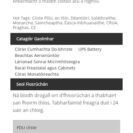
éifeachtacht ó thaobh costais acu a roghnú.
Hot Tags: Cliste PDU, an tSín, Déantóirí, Soláthraithe,
Monarcha, Saincheaptha, Éasca-Inbhuanaithe, CRUA,
Praghas, CE
Catagóir Gaolmhar
Córas Cumhachta Do-bhriste
UPS Battery
Beachtas Aeroiriúntóir
Lárionad Sonraí Micrimhilseogra
Racaí Freastalaí agus Cabinets
Córas Monatóireachta
Seol Fiosrúchán
Ná bíodh drogall ort d’fhiosrúchán a thabhairt
san fhoirm thíos. Tabharfaimid freagra duit i 24
uair an chloig.