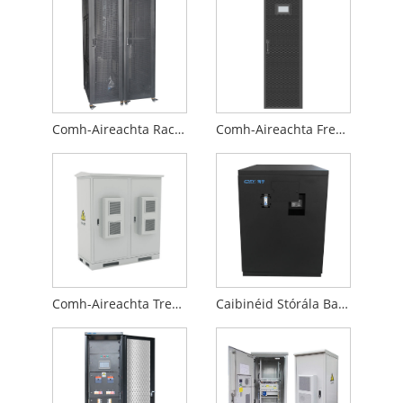
Comh-Aireachta Raca Líonra TF
Comh-Aireachta Freastalaí Raca 42U
Comh-Aireachta Trealamh Lasmuigh
Caibinéid Stórála Battery