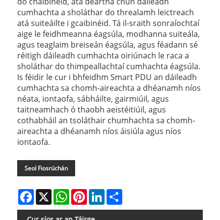
do chaibinéid, atá deartha chun dáileadh
cumhachta a sholáthar do threalamh leictreach
atá suiteáilte i gcaibinéid. Tá il-sraith sonraíochtaí
aige le feidhmeanna éagsúla, modhanna suiteála,
agus teaglaim breiseán éagsúla, agus féadann sé
réitigh dáileadh cumhachta oiriúnach le raca a
sholáthar do thimpeallachtaí cumhachta éagsúla.
Is féidir le cur i bhfeidhm Smart PDU an dáileadh
cumhachta sa chomh-aireachta a dhéanamh níos
néata, iontaofa, sábháilte, gairmiúil, agus
taitneamhach ó thaobh aeistéitiúil, agus
cothabháil an tsoláthair chumhachta sa chomh-
aireachta a dhéanamh níos áisiúla agus níos
iontaofa.
Seol Fiosrúchán
Facebook
X
WhatsApp
Pinterest
LinkedIn
Share
Cur síos ar an Táirge