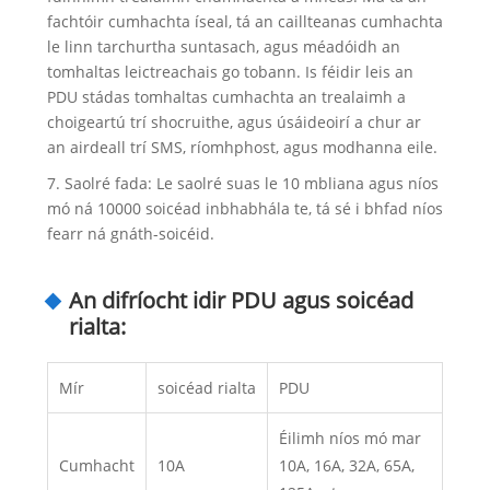
fachtóir cumhachta íseal, tá an caillteanas cumhachta
le linn tarchurtha suntasach, agus méadóidh an
tomhaltas leictreachais go tobann. Is féidir leis an
PDU stádas tomhaltas cumhachta an trealaimh a
choigeartú trí shocruithe, agus úsáideoirí a chur ar
an airdeall trí SMS, ríomhphost, agus modhanna eile.
7. Saolré fada: Le saolré suas le 10 mbliana agus níos
mó ná 10000 soicéad inbhabhála te, tá sé i bhfad níos
fearr ná gnáth-soicéid.
An difríocht idir PDU agus soicéad
rialta:
Mír
soicéad rialta
PDU
Éilimh níos mó mar
Cumhacht
10A
10A, 16A, 32A, 65A,