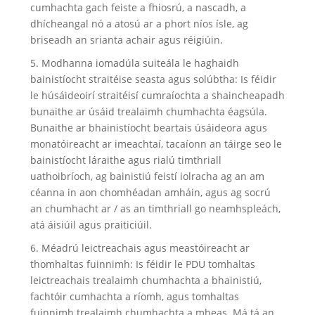
cumhachta gach feiste a fhiosrú, a nascadh, a
dhícheangal nó a atosú ar a phort níos ísle, ag
briseadh an srianta achair agus réigiúin.
5. Modhanna iomadúla suiteála le haghaidh
bainistíocht straitéise seasta agus solúbtha: Is féidir
le húsáideoirí straitéisí cumraíochta a shaincheapadh
bunaithe ar úsáid trealaimh chumhachta éagsúla.
Bunaithe ar bhainistíocht beartais úsáideora agus
monatóireacht ar imeachtaí, tacaíonn an táirge seo le
bainistíocht láraithe agus rialú timthriall
uathoibríoch, ag bainistiú feistí iolracha ag an am
céanna in aon chomhéadan amháin, agus ag socrú
an chumhacht ar / as an timthriall go neamhspleách,
atá áisiúil agus praiticiúil.
6. Méadrú leictreachais agus meastóireacht ar
thomhaltas fuinnimh: Is féidir le PDU tomhaltas
leictreachais trealaimh chumhachta a bhainistiú,
fachtóir cumhachta a ríomh, agus tomhaltas
fuinnimh trealaimh chumhachta a mheas. Má tá an