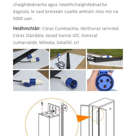
chaighdeánacha agus neamhchaighdeánacha
éagsúla, le saol breiseán cuaille amháin níos mó ná
5000 uair.
Feidhmchláir
: Córas Cumhachta, Idirthuras Iarnróid,
Córas Slándála, Ionad Sonraí IDC, tionscal
cumarsáide, Míleata, Satailítí, srl