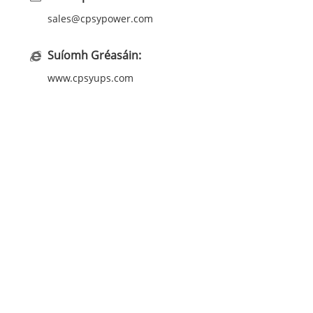
sales@cpsypower.com
Suíomh Gréasáin:
www.cpsyups.com