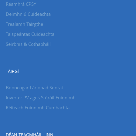
Réamhrá CPSY
Deimhniú Cuideachta
Trealamh Táirgthe
Taispeántas Cuideachta
Seirbhís & Cothabháil
TÁIRGÍ
Bonneagar Lárionad Sonraí
Inverter PV agus Stóráil Fuinnimh
Réiteach Fuinnimh Cumhachta
DÉAN TEAGMHÁIL LINN