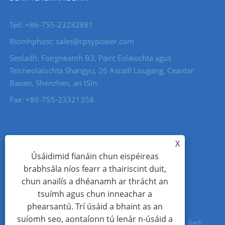
Teil: +86-755-23282881
Ríomhphost: sales@cpsypower.com
Seoladh: Foirgneamh B3, Páirc Eolaíochta agus
Teicneolaíochta Shangyu, 26 Ascaill Lougang, Ceantar
Baoan, Shenzhen, an tSín.
Fax: +86-755-23321358
X
Úsáidimid fianáin chun eispéireas
brabhsála níos fearr a thairiscint duit,
chun anailís a dhéanamh ar thrácht an
tsuímh agus chun inneachar a
phearsantú. Trí úsáid a bhaint as an
suíomh seo, aontaíonn tú lenár n-úsáid a
Cóipcheart © 2023 Shangyu (Shenzhen) Teicneolaíocht Co., Ltd. Gach