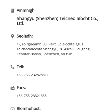
Ainmnigh:
Shangyu (Shenzhen) Teicneolaíocht Co.,
Ltd.
Seoladh:
1F, Foirgneamh B3, Páirc Eolaíochta agus
Teicneolaíochta Shangyu, 26 Ascaill Lougang,
Ceantar Baoan, Shenzhen, an tSín.
Teil:
+86-755-232828811
Facs:
+86-755-23321358
Ríomhphost: